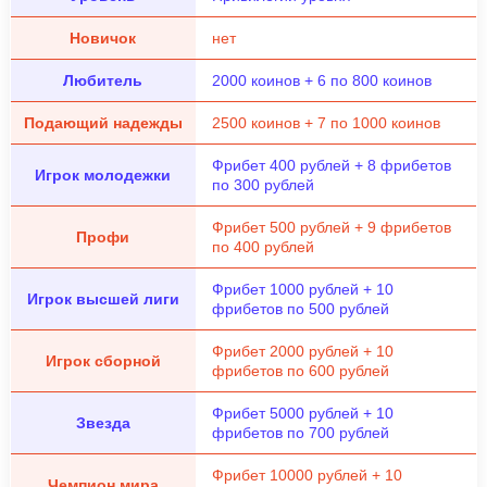
Новичок
нет
Любитель
2000 коинов + 6 по 800 коинов
Подающий надежды
2500 коинов + 7 по 1000 коинов
Фрибет 400 рублей + 8 фрибетов
Игрок молодежки
по 300 рублей
Фрибет 500 рублей + 9 фрибетов
Профи
по 400 рублей
Фрибет 1000 рублей + 10
Игрок высшей лиги
фрибетов по 500 рублей
Фрибет 2000 рублей + 10
Игрок сборной
фрибетов по 600 рублей
Фрибет 5000 рублей + 10
Звезда
фрибетов по 700 рублей
Фрибет 10000 рублей + 10
Чемпион мира