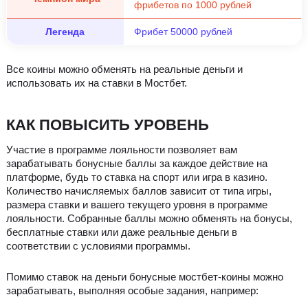
фрибетов по 1000 рублей
Легенда
Фрибет 50000 рублей
Все коины можно обменять на реальные деньги и
использовать их на ставки в Мостбет.
КАК ПОВЫСИТЬ УРОВЕНЬ
Участие в программе лояльности позволяет вам
зарабатывать бонусные баллы за каждое действие на
платформе, будь то ставка на спорт или игра в казино.
Количество начисляемых баллов зависит от типа игры,
размера ставки и вашего текущего уровня в программе
лояльности. Собранные баллы можно обменять на бонусы,
бесплатные ставки или даже реальные деньги в
соответствии с условиями программы.
Помимо ставок на деньги бонусные мостбет-коины можно
зарабатывать, выполняя особые задания, например: